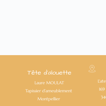
Tête d'alouette
L'ate
Laure MOULAT
169
Tapissier d'ameublement 
34
Montpellier 