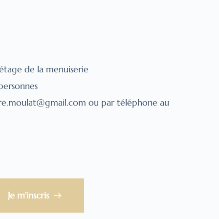
l'étage de la menuiserie
 personnes
ure.moulat
@gmail.com 
ou par téléphone au
Je m'inscris