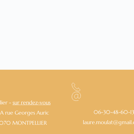
lier - 
sur rendez-vous
06-30-48-60-1
 A rue Georges Auric
laure.moulat
@gmail
070 MONTPELLIER